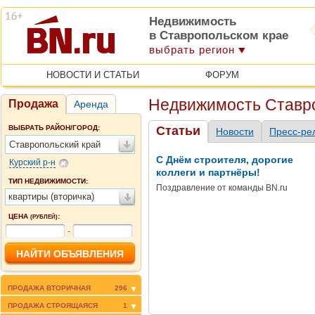
Недвижимость
в Ставропольском крае
выбрать регион
НОВОСТИ И СТАТЬИ
ФОРУМ
Недвижимость Ставро
Продажа
Аренда
ВЫБРАТЬ РАЙОН/ГОРОД:
Статьи
Новости
Пресс-ре
Ставропольский край
С Днём строителя, дорогие
Курский р-н
коллеги и партнёры!
ТИП НЕДВИЖИМОСТИ:
Поздравление от команды BN.ru
квартиры (вторичка)
ЦЕНА
:
(РУБЛЕЙ)
-
ПРОДАЖА ВТОРИЧНАЯ
296
ПРОДАЖА СТРОЯЩАЯСЯ
1