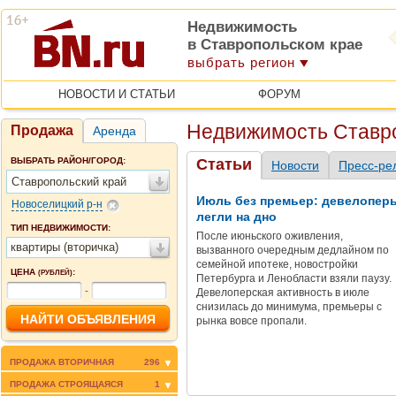
Недвижимость
в Ставропольском крае
выбрать регион
НОВОСТИ И СТАТЬИ
ФОРУМ
Недвижимость Ставро
Продажа
Аренда
ВЫБРАТЬ РАЙОН/ГОРОД:
Статьи
Новости
Пресс-ре
Ставропольский край
Июль без премьер: девелопер
Новоселицкий р-н
легли на дно
ТИП НЕДВИЖИМОСТИ:
После июньского оживления,
квартиры (вторичка)
вызванного очередным дедлайном по
семейной ипотеке, новостройки
ЦЕНА
:
(РУБЛЕЙ)
Петербурга и Ленобласти взяли паузу.
-
Девелоперская активность в июле
снизилась до минимума, премьеры с
рынка вовсе пропали.
ПРОДАЖА ВТОРИЧНАЯ
296
ПРОДАЖА СТРОЯЩАЯСЯ
1