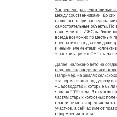
Запрещено разделять жилые и 
между собственниками.
До сих 
(чаще всего при наследовании)
самостоятельные объекты. По з
надо менять с ИЖС на блокиров
всегда возможно по местным пр
превратиться в два или даже т
и иными элементами коллектив
«шанхаизация» в СНТ стала н
Далее,
наложено вето на создан
ведение садоводства или огор
Например, на землях сельскох
эта норма ставит под угрозу п
«Садоводство», которые были 
января 2019 года. Это могло п
частям старых колхозных полей
власти не могли предъявлять п
участков, а сейчас имеют прав
оформления земли.