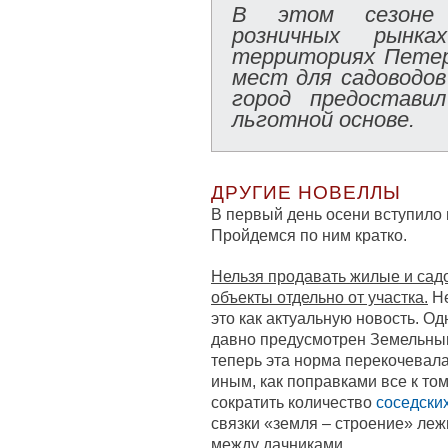
В этом сезоне 
розничных рынк
территориях Петер
мест для садоводов 
город предостави
льготной основе.
ДРУГИЕ НОВЕЛЛЫ
В первый день осени вступило 
Пройдемся по ним кратко.
Нельзя продавать жилые и сад
объекты отдельно от участка.
Не
это как актуальную новость. О
давно предусмотрен Земельным
теперь эта норма перекочевала
иным, как поправками все к то
сократить количество
соседски
связки «земля – строение» ле
между дачниками.