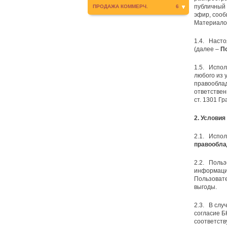
публичный 
ПРОДАЖА КОММЕРЧ.
6
эфир, сооб
Материалов
1.4. Наст
(далее –
П
1.5. Испол
любого из 
правооблад
ответствен
ст. 1301 Гр
2. Услови
2.1. Испо
правообла
2.2. Польз
информацио
Пользовате
выгоды.
2.3. В слу
согласие Б
соответств