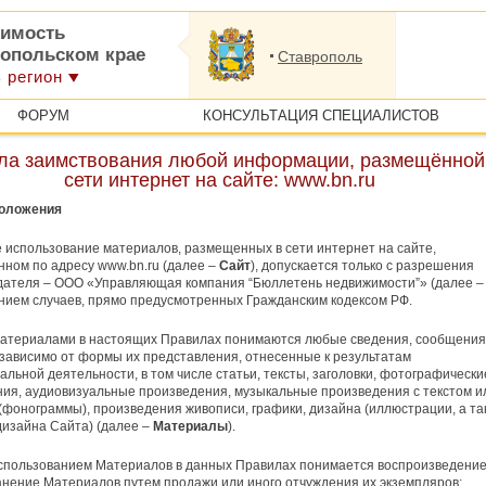
имость
ропольском крае
Ставрополь
 регион
ФОРУМ
КОНСУЛЬТАЦИЯ СПЕЦИАЛИСТОВ
ла заимствования любой информации, размещённой
сети интернет на сайте: www.bn.ru
положения
 использование материалов, размещенных в сети интернет на сайте,
ном по адресу www.bn.ru (далее –
Сайт
), допускается только c разрешения
дателя – ООО «Управляющая компания “Бюллетень недвижимости”» (далее 
нием случаев, прямо предусмотренных Гражданским кодексом РФ.
Материалами в настоящих Правилах понимаются любые сведения, сообщения
зависимо от формы их представления, отнесенные к результатам
альной деятельности, в том числе статьи, тексты, заголовки, фотографически
ия, аудиовизуальные произведения, музыкальные произведения с текстом и
 (фонограммы), произведения живописи, графики, дизайна (иллюстрации, а та
изайна Сайта) (далее –
Материалы
).
спользованием Материалов в данных Правилах понимается воспроизведение
нение Материалов путем продажи или иного отчуждения их экземпляров;