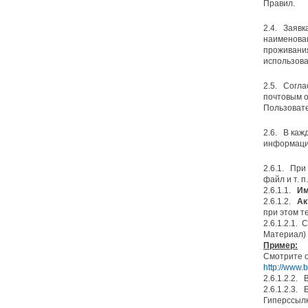
Правил.
2.4. Заяв
наименован
проживания
использова
2.5. Согла
почтовым о
Пользовате
2.6. В каж
информаци
2.6.1. При
файл и т. п.
2.6.1.1.
Им
2.6.1.2.
Ак
при этом т
2.6.1.2.1.
Материал)
Пример:
Смотрите о
http://www.
2.6.1.2.2. 
2.6.1.2.3.
Гиперссылк