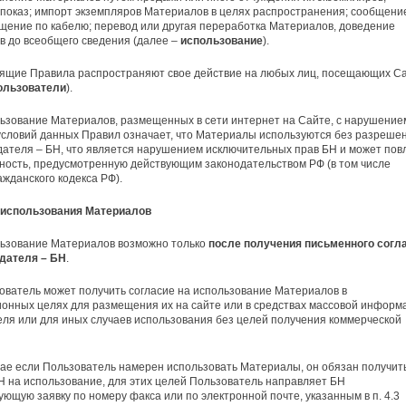
показ; импорт экземпляров Материалов в целях распространения; сообщени
щение по кабелю; перевод или другая переработка Материалов, доведение
 до всеобщего сведения (далее –
использование
).
оящие Правила распространяют свое действие на любых лиц, посещающих С
ользователи
).
ьзование Материалов, размещенных в сети интернет на Сайте, с нарушение
условий данных Правил означает, что Материалы используются без разреше
ателя – БН, что является нарушением исключительных прав БН и может пов
ность, предусмотренную действующим законодательством РФ (в том числе
ажданского кодекса РФ).
я использования Материалов
льзование Материалов возможно только
после получения письменного согл
дателя – БН
.
ователь может получить согласие на использование Материалов в
нных целях для размещения их на сайте или в средствах массовой информ
ля или для иных случаев использования без целей получения коммерческой
чае если Пользователь намерен использовать Материалы, он обязан получит
Н на использование, для этих целей Пользователь направляет БН
ующую заявку по номеру факса или по электронной почте, указанным в п. 4.3