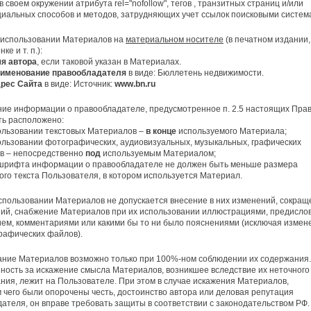
в своем окружении атрибута rel="nofollow", тегов
, транзитных страниц и/или
циальных способов и методов, затрудняющих учет ссылок поисковыми систем
 использовании Материалов на
материальном носителе
(в печатном издании,
ке и т. п.):
я автора
, если таковой указан в Материалах.
именование правообладателя
в виде: Бюллетень недвижимости.
рес Сайта
в виде: Источник:
www
.
bn
.
ru
ние информации о правообладателе, предусмотренное п. 2.5 настоящих Прав
ть расположено:
ользовании текстовых Материалов –
в конце
используемого Материала;
льзовании фотографических, аудиовизуальных, музыкальных, графических
в – непосредственно
под
используемым Материалом;
шрифта информации о правообладателе не должен быть меньше размера
го текста Пользователя, в котором используется Материал.
спользовании Материалов не допускается внесение в них изменений, сокращ
ий, снабжение Материалов при их использовании иллюстрациями, предисло
ем, комментариями или какими бы то ни было пояснениями (исключая измен
рафических файлов).
ние Материалов возможно только при 100%-ном соблюдении их содержания.
ность за искажение смысла Материалов, возникшее вследствие их неточного
ния, лежит на Пользователе. При этом в случае искажения Материалов,
 чего были опорочены честь, достоинство автора или деловая репутация
ателя, он вправе требовать защиты в соответствии с законодательством РФ.