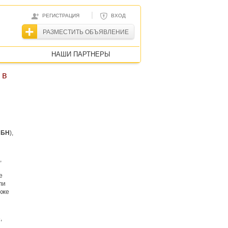
|
РЕГИСТРАЦИЯ
ВХОД
РАЗМЕСТИТЬ ОБЪЯВЛЕНИЕ
НАШИ ПАРТНЕРЫ
 в
–
БН
),
,
е
ли
кже
,