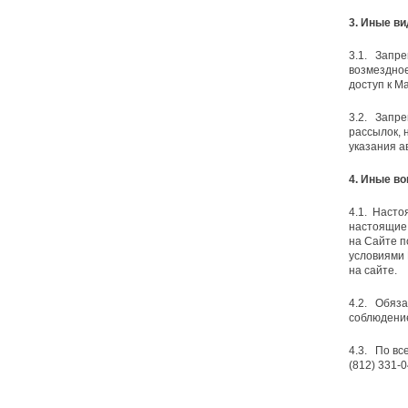
3. Иные в
3.1. Запре
возмездное
доступ к М
3.2. Запре
рассылок, 
указания ав
4. Иные в
4.1. Насто
настоящие
на Сайте п
условиями 
на сайте.
4.2. Обяза
соблюдени
4.3. По вс
(812) 331-