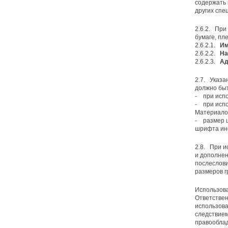
содержать 
других спе
2.6.2. При
бумаге, плен
2.6.2.1.
Им
2.6.2.2.
На
2.6.2.3.
Ад
2.7. Указа
должно бы
- при исп
- при испо
Материало
- размер 
шрифта ино
2.8. При и
и дополнен
послеслови
размеров г
Использова
Ответствен
использова
следствием
правооблад