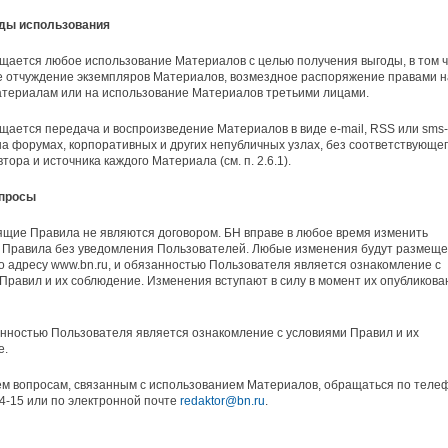
иды использования
щается любое использование Материалов с целью получения выгоды, в том 
 отчуждение экземпляров Материалов, возмездное распоряжение правами н
атериалам или на использование Материалов третьими лицами.
щается передача и воспроизведение Материалов в виде e-mail, RSS или sms-
на форумах, корпоративных и других непубличных узлах, без соответствующе
тора и источника каждого Материала (см. п. 2.6.1).
опросы
ящие Правила не являются договором. БН вправе в любое время изменить
 Правила без уведомления Пользователей. Любые изменения будут размещ
о адресу www.bn.ru, и обязанностью Пользователя является ознакомление с
Правил и их соблюдение. Изменения вступают в силу в момент их опубликова
нностью Пользователя является ознакомление с условиями Правил и их
е.
ем вопросам, связанным с использованием Материалов, обращаться по теле
04-15 или по электронной почте
redaktor@bn.ru
.