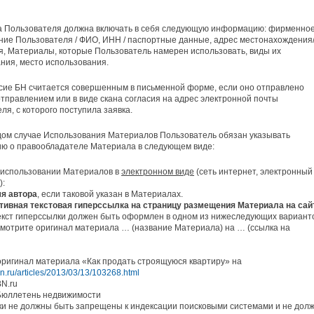
ка Пользователя должна включать в себя следующую информацию: фирменно
ие Пользователя / ФИО, ИНН / паспортные данные, адрес местонахождения
, Материалы, которые Пользователь намерен использовать, виды их
ния, место использования.
сие БН считается совершенным в письменной форме, если оно отправлено
тправлением или в виде скана согласия на адрес электронной почты
ля, с которого поступила заявка.
дом случае Использования Материалов Пользователь обязан указывать
ю о правообладателе Материала в следующем виде:
 использовании Материалов в
электронном виде
(сеть интернет, электронный
):
я автора
, если таковой указан в Материалах.
тивная текстовая гиперссылка на страницу размещения Материала на сай
екст гиперссылки должен быть оформлен в одном из нижеследующих вариант
 Смотрите оригинал материала … (название Материала) на … (ссылка на
ригинал материала «Как продать строящуюся квартиру» на
bn.ru/articles/2013/03/13/103268.html
BN.ru
 Бюллетень недвижимости
и не должны быть запрещены к индексации поисковыми системами и не дол