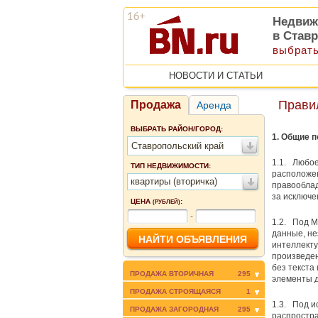
Недвиж
в Став
выбрать
НОВОСТИ И СТАТЬИ
Прави
Продажа
Аренда
ВЫБРАТЬ РАЙОН/ГОРОД:
1. Общие 
Ставропольский край
1.1. Любое
ТИП НЕДВИЖИМОСТИ:
расположен
квартиры (вторичка)
правообла
за исключе
ЦЕНА
:
(РУБЛЕЙ)
-
1.2. Под 
данные, не
интеллекту
произведен
без текста
ПРОДАЖА ВТОРИЧНАЯ
295
элементы д
ПРОДАЖА СТРОЯЩАЯСЯ
1
1.3. Под и
ПРОДАЖА ЗАГОРОДНАЯ
295
распростра