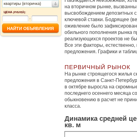
Наблюдается неизбежный, хоть
квартиры (вторичка)
на вторичном рынке, вызванны
высвобождением депозитных с
ЦЕНА
:
(РУБЛЕЙ)
-
ключевой ставки. Бодрящее (ве
оживление было зафиксировано
обильного пополнения рынка 
реализующихся проектов не бы
Все эти факторы, естественно,
предложения. Графики и табли
ПЕРВИЧНЫЙ РЫНОК
На рынке строящегося жилья с
предложения в Санкт-Петербург
в октябре выросла на скромные 0
последнего осеннего месяца сос
обыкновению в расчет не прини
класса.
Динамика средней це
кв. м