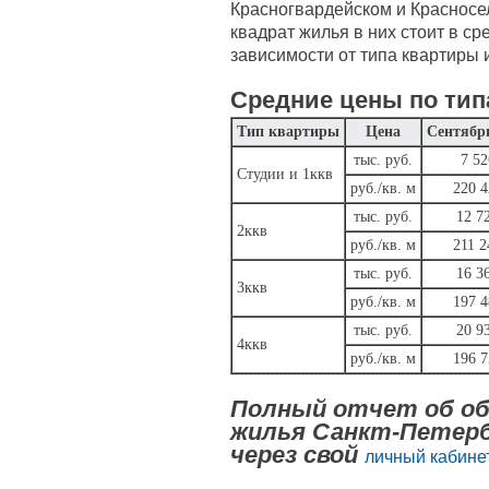
Красногвардейском и Красносе
квадрат жилья в них стоит в сре
зависимости от типа квартиры 
Средние цены по тип
Тип квартиры
Цена
Сентябр
тыс. руб.
7 52
Студии и 1ккв
руб./кв. м
220 4
тыс. руб.
12 7
2ккв
руб./кв. м
211 2
тыс. руб.
16 3
3ккв
руб./кв. м
197 4
тыс. руб.
20 9
4ккв
руб./кв. м
196 7
Полный отчет об об
жилья Санкт-Петерб
через свой
личный кабинет