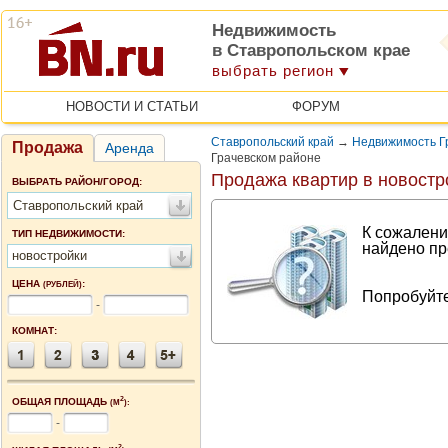
Недвижимость
в Ставропольском крае
выбрать регион
НОВОСТИ И СТАТЬИ
ФОРУМ
Ставропольский край
→
Недвижимость Г
Продажа
Аренда
Грачевском районе
Продажа квартир в новостр
ВЫБРАТЬ РАЙОН/ГОРОД:
Ставропольский край
К сожалени
ТИП НЕДВИЖИМОСТИ:
найдено пр
новостройки
ЦЕНА
:
(РУБЛЕЙ)
Попробуйте
-
КОМНАТ:
2
ОБЩАЯ ПЛОЩАДЬ
(М
):
-
2