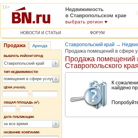
Недвижимость
в Ставропольском крае
выбрать регион
НОВОСТИ И СТАТЬИ
ФОРУМ
Ставропольский край
→
Недвиж
Продажа
Аренда
Продажа помещений в сфере ус
ВЫБРАТЬ РАЙОН/ГОРОД:
Продажа помещений в
Ставропольский край
Ставропольского кра
ТИП НЕДВИЖИМОСТИ:
помещения в сфере услуг
К сожалени
найдено пр
ЦЕНА
:
(РУБЛЕЙ)
-
Попробуйте
2
ОБЩАЯ ПЛОЩАДЬ
(М
):
-
ДАТА ПУБЛИКАЦИИ:
за все время
НАЗВАНИЕ КОМПАНИИ: