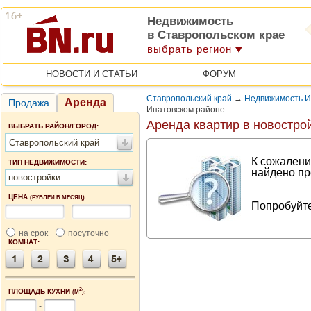
Недвижимость
в Ставропольском крае
выбрать регион
НОВОСТИ И СТАТЬИ
ФОРУМ
Ставропольский край
→
Недвижимость И
Аренда
Продажа
Ипатовском районе
Аренда квартир в новостро
ВЫБРАТЬ РАЙОН/ГОРОД:
Ставропольский край
К сожалени
ТИП НЕДВИЖИМОСТИ:
найдено пр
новостройки
ЦЕНА
:
(РУБЛЕЙ В МЕСЯЦ)
Попробуйте
-
на срок
посуточно
КОМНАТ:
2
ПЛОЩАДЬ КУХНИ
(М
):
-