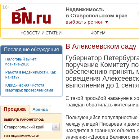
Недвижимость
в Ставропольском крае
выбрать регион
НОВОСТИ И СТАТЬИ
ФОРУМ
В Алексеевском саду
Последние обсуждения
Губернатор Петербург
Налоговый вычет:
поручение Комитету по
позитив-2016
обеспечению принять 
Работа в недвижимости. Как
освещения Алексеевск
начать?
выполнении до 1 сентя
Юридическая чистота
квартиры: проверяем сами
С такой просьбой накануне в х
граждан обратилась жительниц
Продажа
Аренда
Пользующийся популярностью 
ВЫБРАТЬ РАЙОН/ГОРОД:
между улицей Писарева и домо
Ставропольский край
находится в границах объекта 
ТИП НЕДВИЖИМОСТИ:
значения «Дворец Великого кн