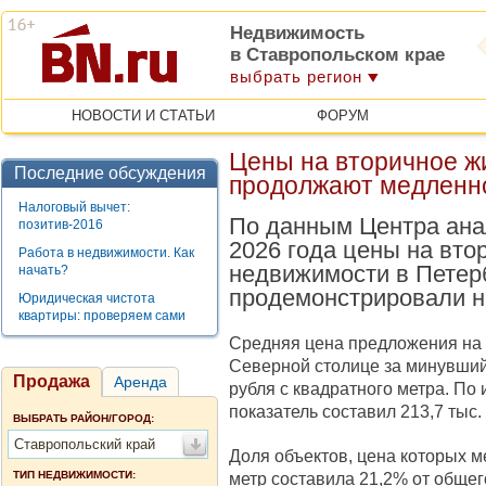
Недвижимость
в Ставропольском крае
выбрать регион
НОВОСТИ И СТАТЬИ
ФОРУМ
Цены на вторичное ж
Последние обсуждения
продолжают медленн
Налоговый вычет:
По данным Центра ана
позитив-2016
2026 года цены на вто
Работа в недвижимости. Как
недвижимости в Петерб
начать?
продемонстрировали н
Юридическая чистота
квартиры: проверяем сами
Средняя цена предложения на 
Северной столице за минувший
Продажа
Аренда
рубля с квадратного метра. По
показатель составил 213,7 тыс.
ВЫБРАТЬ РАЙОН/ГОРОД:
Ставропольский край
Доля объектов, цена которых м
ТИП НЕДВИЖИМОСТИ:
метр составила 21,2% от обще