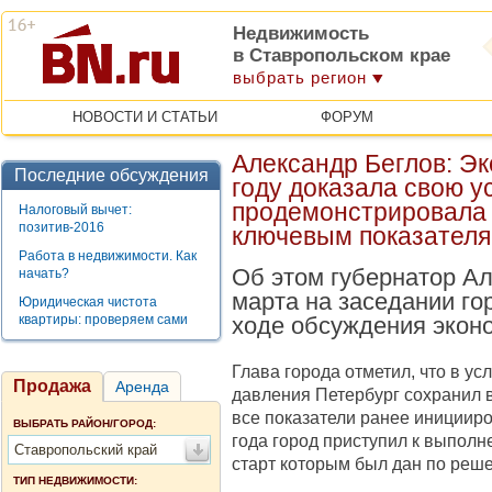
Недвижимость
в Ставропольском крае
выбрать регион
НОВОСТИ И СТАТЬИ
ФОРУМ
Александр Беглов: Эк
Последние обсуждения
году доказала свою у
продемонстрировала 
Налоговый вычет:
позитив-2016
ключевым показател
Работа в недвижимости. Как
Об этом губернатор Ал
начать?
марта на заседании го
Юридическая чистота
квартиры: проверяем сами
ходе обсуждения эконо
Глава города отметил, что в у
Продажа
Аренда
давления Петербург сохранил 
все показатели ранее инициир
ВЫБРАТЬ РАЙОН/ГОРОД:
года город приступил к выпол
Ставропольский край
старт которым был дан по реш
ТИП НЕДВИЖИМОСТИ: