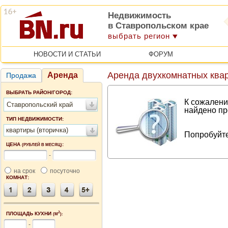
Недвижимость
в Ставропольском крае
выбрать регион
НОВОСТИ И СТАТЬИ
ФОРУМ
Аренда двухкомнатных квар
Аренда
Продажа
ВЫБРАТЬ РАЙОН/ГОРОД:
К сожалени
Ставропольский край
найдено пр
ТИП НЕДВИЖИМОСТИ:
квартиры (вторичка)
Попробуйте
ЦЕНА
:
(РУБЛЕЙ В МЕСЯЦ)
-
на срок
посуточно
КОМНАТ:
2
ПЛОЩАДЬ КУХНИ
(М
):
-