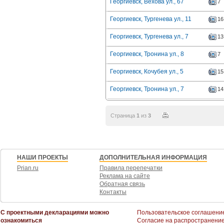
Георгиевск, Вехова ул., 67
7
Георгиевск, Тургенева ул., 11
16
Георгиевск, Тургенева ул., 7
13
Георгиевск, Тронина ул., 8
7
Георгиевск, Кочубея ул., 5
15
Георгиевск, Тронина ул., 7
14
Страница
1
из
3
НАШИ ПРОЕКТЫ
ДОПОЛНИТЕЛЬНАЯ ИНФОРМАЦИЯ
Prian.ru
Правила перепечатки
Реклама на сайте
Обратная связь
Контакты
С проектными декларациями можно
Пользовательское соглашени
ознакомиться
Согласие на распространени