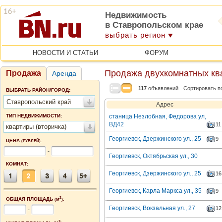
Недвижимость
в Ставропольском крае
выбрать регион
НОВОСТИ И СТАТЬИ
ФОРУМ
Продажа двухкомнатных кв
Продажа
Аренда
117
объявлений
Сортировать п
ВЫБРАТЬ РАЙОН/ГОРОД:
Ставропольский край
Адрес
ТИП НЕДВИЖИМОСТИ:
станица Незлобная, Федорова ул,
ВД42
11
квартиры (вторичка)
Георгиевск, Дзержинского ул., 25
9
ЦЕНА
:
(РУБЛЕЙ)
-
Георгиевск, Октябрьская ул., 30
КОМНАТ:
Георгиевск, Дзержинского ул., 25
16
Георгиевск, Карла Маркса ул., 35
9
2
ОБЩАЯ ПЛОЩАДЬ
(М
):
Георгиевск, Вокзальная ул., 27
12
-
2