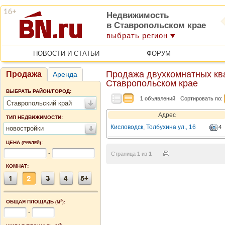
Недвижимость
в Ставропольском крае
выбрать регион
НОВОСТИ И СТАТЬИ
ФОРУМ
Продажа двухкомнатных ква
Продажа
Аренда
Ставропольском крае
ВЫБРАТЬ РАЙОН/ГОРОД:
1
объявлений
Сортировать по:
Ставропольский край
Адрес
ТИП НЕДВИЖИМОСТИ:
Кисловодск, Толбухина ул., 16
4
новостройки
ЦЕНА
:
(РУБЛЕЙ)
-
Страница
1
из
1
КОМНАТ:
2
ОБЩАЯ ПЛОЩАДЬ
(М
):
-
2