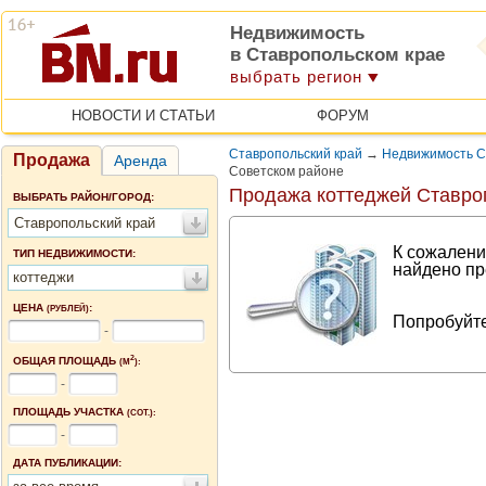
Недвижимость
в Ставропольском крае
выбрать регион
НОВОСТИ И СТАТЬИ
ФОРУМ
Ставропольский край
→
Недвижимость С
Продажа
Аренда
Советском районе
Продажа коттеджей Ставро
ВЫБРАТЬ РАЙОН/ГОРОД:
Ставропольский край
К сожалени
ТИП НЕДВИЖИМОСТИ:
найдено пр
коттеджи
ЦЕНА
:
(РУБЛЕЙ)
Попробуйте
-
2
ОБЩАЯ ПЛОЩАДЬ
(М
):
-
ПЛОЩАДЬ УЧАСТКА
(СОТ.):
-
ДАТА ПУБЛИКАЦИИ: