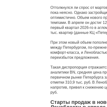
Оттолкнулся ли спрос от марто
пока неясно. Однако застройщи
оптимистично. Объем нового 
темпами. В апреле он достиг 12
первый квартал 2026-го в агл
тыс. квартир (данные КЦ «Пете
При этом новый объем пополн
между Петербургом, по-прежн
комфорт-класса, и Ленобластью
переизбыток предложения.
Такая диспропорция отражаетс
аналитики BN, средняя цена п
первичном рынке Петербурга за
отметки 310,9 тыс. руб. В Лен
напротив, привел к снижению це
руб.
Старты продаж в нов