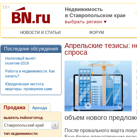
Недвижимость
в Ставропольском крае
выбрать регион
НОВОСТИ И СТАТЬИ
ФОРУМ
Апрельские тезисы: н
Последние обсуждения
спроса
Налоговый вычет:
позитив-2016
Работа в недвижимости. Как
начать?
Юридическая чистота
квартиры: проверяем сами
Продажа
Аренда
объем нового предлож
ВЫБРАТЬ РАЙОН/ГОРОД:
Ставропольский край
После провального марта поку
ТИП НЕДВИЖИМОСТИ:
Еще более впечатляющие резу