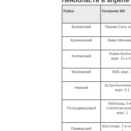
Ленобласти в апреле
Район
Название ЖК
Выборгский
Прагма Сити, ко
Калининский
Левел Мечни
Новое Колпи
Колпинский
корп. 31 и 
Московский
М36, корп. 
Астра Континен
Невский
корп. 5.1
Любоград, 5-я
Петродворцовый
(«Золотая рыб
корп. 1
Юнтолово, 7-я оч.
Приморский