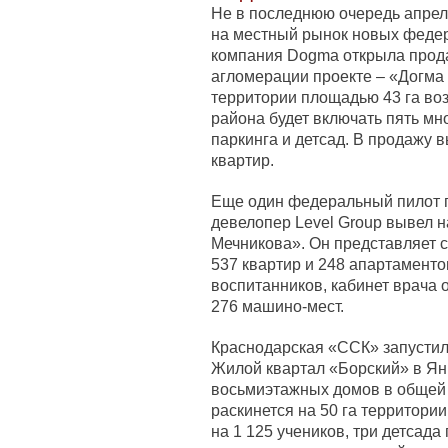
Не в последнюю очередь апре
на местный рынок новых федер
компания Dogma открыла прода
агломерации проекте – «Догма
территории площадью 43 га во
района будет включать пять мн
паркинга и детсад. В продажу в
квартир.
Еще один федеральный пилот п
девелопер Level Group вывел 
Мечникова». Он представляет 
537 квартир и 248 апартаментов
воспитанников, кабинет врача 
276 машино-мест.
Краснодарская «ССК» запустил
Жилой квартал «Борский» в Яни
восьмиэтажных домов в общей с
раскинется на 50 га территори
на 1 125 учеников, три детсада