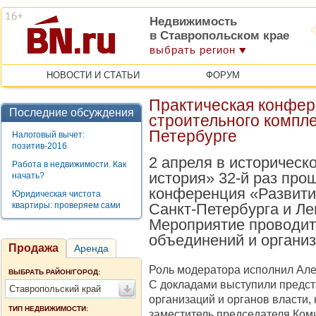
Недвижимость
в Ставропольском крае
выбрать регион
НОВОСТИ И СТАТЬИ
ФОРУМ
Практическая конфер
Последние обсуждения
строительного компле
Петербурге
Налоговый вычет:
позитив-2016
2 апреля в историческ
Работа в недвижимости. Как
история» 32-й раз про
начать?
конференция «Развити
Юридическая чистота
квартиры: проверяем сами
Санкт-Петербурга и Ле
Мероприятие проводит
объединений и организ
Продажа
Аренда
Роль модератора исполнил Але
ВЫБРАТЬ РАЙОН/ГОРОД:
С докладами выступили предст
Ставропольский край
организаций и органов власти,
ТИП НЕДВИЖИМОСТИ:
заместитель председателя Коми