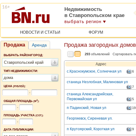
Недвижимость
в Ставропольском крае
выбрать регион
НОВОСТИ И СТАТЬИ
ФОРУМ
Продажа загородных домов
Продажа
Аренда
293
объявлений
Сортировать п
ВЫБРАТЬ РАЙОН/ГОРОД:
Ставропольский край
Адрес
ТИП НЕДВИЖИМОСТИ:
с.Краснокумское, Солнечная ул
6
дома
станица Незлобная, Малиновая ул
ЦЕНА
:
(РУБЛЕЙ)
7
-
станица Александрийская,
Первомайская ул
5
2
ОБЩАЯ ПЛОЩАДЬ
(М
):
-
п Падинский, Новая ул
19
ПЛОЩАДЬ УЧАСТКА
(СОТ.):
Георгиевск, Сиреневая ул.
-
п Крутоярский, Короткая ул
9
ДАТА ПУБЛИКАЦИИ: