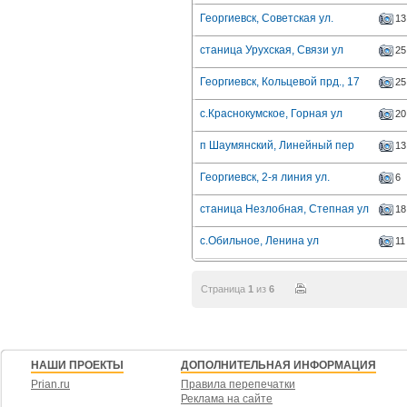
Георгиевск, Советская ул.
13
станица Урухская, Связи ул
25
Георгиевск, Кольцевой прд., 17
25
с.Краснокумское, Горная ул
20
п Шаумянский, Линейный пер
13
Георгиевск, 2-я линия ул.
6
станица Незлобная, Степная ул
18
с.Обильное, Ленина ул
11
Страница
1
из
6
НАШИ ПРОЕКТЫ
ДОПОЛНИТЕЛЬНАЯ ИНФОРМАЦИЯ
Prian.ru
Правила перепечатки
Реклама на сайте