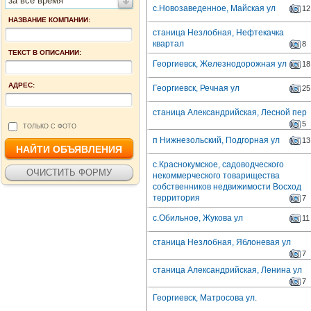
за все время
с.Новозаведенное, Майская ул
12
НАЗВАНИЕ КОМПАНИИ:
станица Незлобная, Нефтекачка
квартал
8
ТЕКСТ В ОПИСАНИИ:
Георгиевск, Железнодорожная ул
18
АДРЕС:
Георгиевск, Речная ул
25
станица Александрийская, Лесной пер
5
ТОЛЬКО С ФОТО
п Нижнезольский, Подгорная ул
13
с.Краснокумское, садоводческого
некоммерческого товарищества
собственников недвижимости Восход
территория
7
с.Обильное, Жукова ул
11
станица Незлобная, Яблоневая ул
7
станица Александрийская, Ленина ул
7
Георгиевск, Матросова ул.