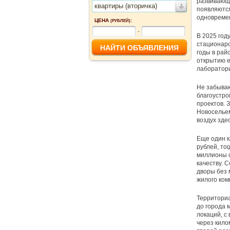
развивающа
квартиры (вторичка)
появляются
одновремен
ЦЕНА
:
(РУБЛЕЙ)
-
В 2025 год
стационаро
годы в рай
открытию е
лаборатори
Не забываю
благоустро
проектов. 
Новосельем
воздух зде
Еще один к
рублей, тог
миллионы с
качеству. 
дворы без 
жилого ком
Территориа
до города 
локаций, с
через кило