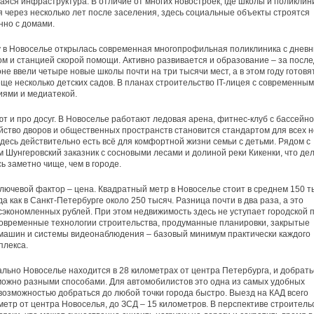
яся инфраструктура. В отличие от многих новостроек, где школы и поликлин
 через несколько лет после заселения, здесь социальные объекты строятся
но с домами.
у в Новоселье открылась современная многопрофильная поликлиника с днев
м и станцией скорой помощи. Активно развивается и образование – за посл
оне ввели четыре новые школы почти на три тысячи мест, а в этом году готовя
ще несколько детских садов. В планах строительство IT-лицея с современны
ями и медиатекой.
т и про досуг. В Новоселье работают ледовая арена, фитнес-клуб с бассейно
йство дворов и общественных пространств становится стандартом для всех 
Здесь действительно есть всё для комфортной жизни семьи с детьми. Рядом с
 Шунгеровский заказник с сосновыми лесами и долиной реки Кикенки, что де
сь заметно чище, чем в городе.
лючевой фактор – цена. Квадратный метр в Новоселье стоит в среднем 150 т
да как в Санкт-Петербурге около 250 тысяч. Разница почти в два раза, а это
экономленных рублей. При этом недвижимость здесь не уступает городской 
Современные технологии строительства, продуманные планировки, закрытые
машин и системы видеонаблюдения – базовый минимум практически каждого
плекса.
льно Новоселье находится в 28 километрах от центра Петербурга, и добрать
можно разными способами. Для автомобилистов это одна из самых удобных
 возможностью добраться до любой точки города быстро. Выезд на КАД всего
метр от центра Новоселья, до ЗСД – 15 километров. В перспективе строитель