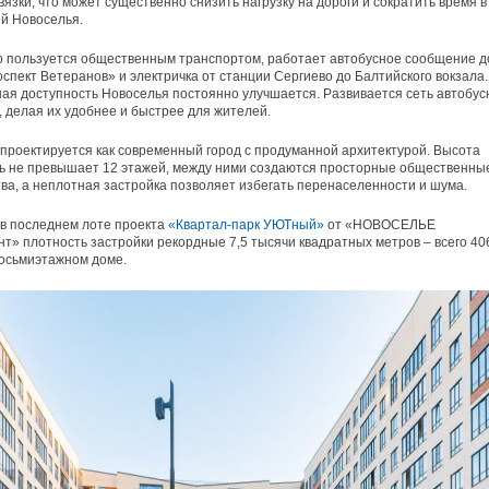
вязки, что может существенно снизить нагрузку на дороги и сократить время в
й Новоселья.
то пользуется общественным транспортом, работает автобусное сообщение д
спект Ветеранов» и электричка от станции Сергиево до Балтийского вокзала.
ая доступность Новоселья постоянно улучшается. Развивается сеть автобус
 делая их удобнее и быстрее для жителей.
проектируется как современный город с продуманной архитектурой. Высота
ь не превышает 12 этажей, между ними создаются просторные общественны
ва, а неплотная застройка позволяет избегать перенаселенности и шума.
в последнем лоте проекта
«Квартал-парк УЮТный»
от «НОВОСЕЛЬЕ
т» плотность застройки рекордные 7,5 тысячи квадратных метров – всего 40
восьмиэтажном доме.