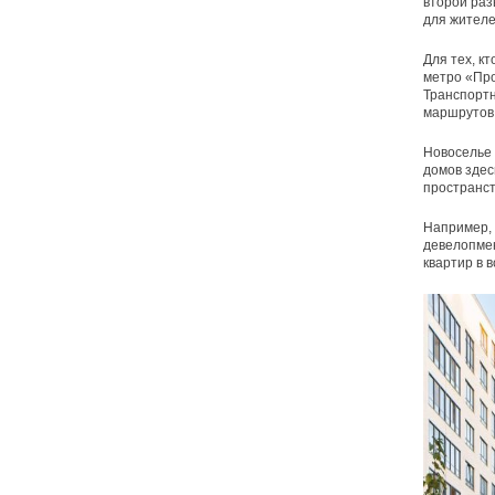
второй раз
для жителе
Для тех, к
метро «Про
Транспортн
маршрутов,
Новоселье 
домов здес
пространст
Например, 
девелопмен
квартир в 