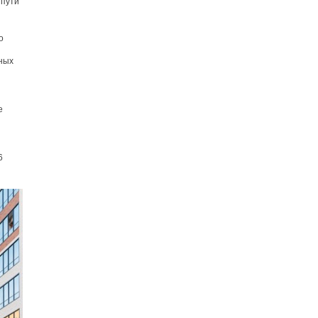
 пути
о
ных
е
6