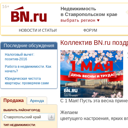
Недвижимость
в Ставропольском крае
выбрать регион
НОВОСТИ И СТАТЬИ
ФОРУМ
Коллектив BN.ru позд
Последние обсуждения
Налоговый вычет:
позитив-2016
Работа в недвижимости. Как
начать?
Юридическая чистота
квартиры: проверяем сами
Продажа
С 1 Мая! Пусть эта весна прине
Аренда
ВЫБРАТЬ РАЙОН/ГОРОД:
Желаем
Ставропольский край
цветущего настроения, ярких 
ТИП НЕДВИЖИМОСТИ: